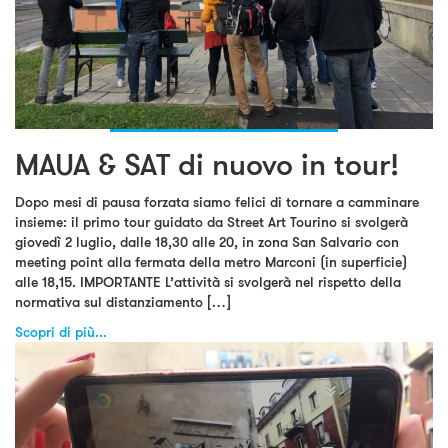
MAUA & SAT di nuovo in tour!
Dopo mesi di pausa forzata siamo felici di tornare a camminare
insieme: il primo tour guidato da Street Art Tourino si svolgerà
giovedì 2 luglio, dalle 18,30 alle 20, in zona San Salvario con
meeting point alla fermata della metro Marconi (in superficie)
alle 18,15. IMPORTANTE L’attività si svolgerà nel rispetto della
normativa sul distanziamento […]
Scopri di più...