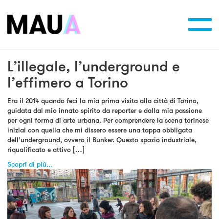
Toggl
navig
L’illegale, l’underground e
l’effimero a Torino
Era il 2014 quando feci la mia prima visita alla città di Torino,
guidata dal mio innato spirito da reporter e dalla mia passione
per ogni forma di arte urbana. Per comprendere la scena torinese
iniziai con quella che mi dissero essere una tappa obbligata
dell’underground, ovvero il Bunker. Questo spazio industriale,
riqualificato e attivo […]
Scopri di più...