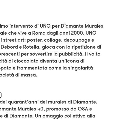
rimo intervento di UNO per Diamante Murales
onale che vive a Roma dagli anni 2000, UNO
di street art: poster, collage, decoupage e
 Debord e Rotella, gioca con la ripetizione di
orescenti per sovvertire la pubblicità. Il volto
ità di cioccolata diventa un’icona di
appata e frammentata come la singolarità
società di massa.
)
dei quarant’anni dei murales di Diamante,
Diamante Murales 40, promosso da OSA e
 di Diamante. Un omaggio collettivo alla