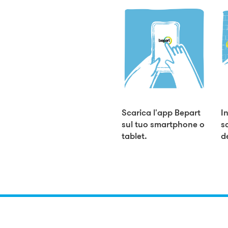
Scarica l'app Bepart
I
sul tuo smartphone o
s
tablet.
d