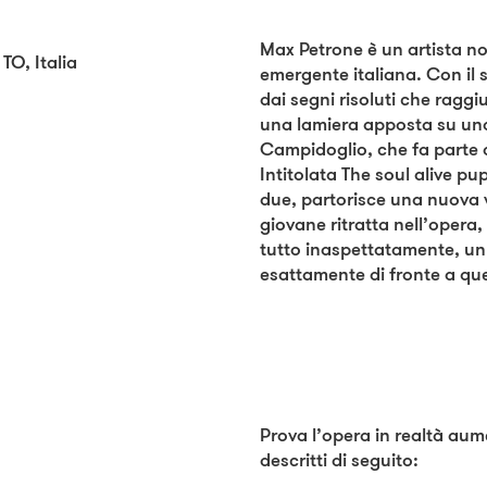
Max Petrone è un artista not
 TO, Italia
emergente italiana. Con il s
dai segni risoluti che ragg
una lamiera apposta su una 
Campidoglio, che fa parte d
Intitolata The soul alive p
due, partorisce una nuova v
giovane ritratta nell’opera,
tutto inaspettatamente, un’
esattamente di fronte a qu
Prova l’opera in realtà au
descritti di seguito: