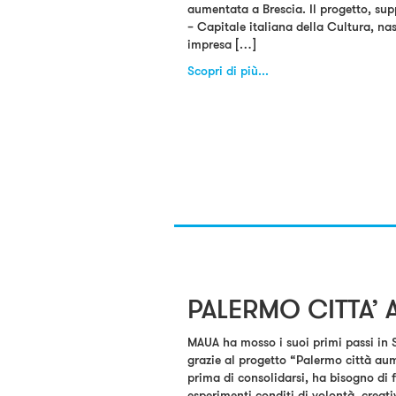
aumentata a Brescia. Il progetto, su
– Capitale italiana della Cultura, nas
impresa […]
Scopri di più...
PALERMO CITTA’
MAUA ha mosso i suoi primi passi in Si
grazie al progetto “Palermo città a
prima di consolidarsi, ha bisogno di fa
esperimenti conditi di volontà, creat