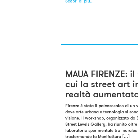
Scopri di più...
MAUA FIRENZE: il
cui la street art 
realtà aumentat
Firenze è stata il palcoscenico di un 
dove arte urbana e tecnologia si sono
visione. Il workshop, organizzato da 
Street Levels Gallery, ha riunito oltre 
laboratorio sperimentale tra murales
trasformando la Manifattura […]