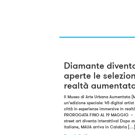
Diamante diventa
aperte le selezioni
realtà aumentat
Il Museo di Arte Urbana Aumentata 
un’edizione speciale: 45 digital artis
città in esperienze immersive in rea
PROROGATA FINO AL 19 MAGGIO – MA
street art diventa interattiva! Dopo a
italiane, MAUA arriva in Calabria […