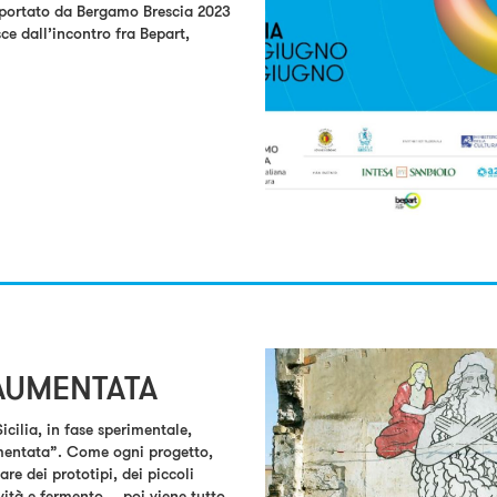
pportato da Bergamo Brescia 2023
ce dall’incontro fra Bepart,
 AUMENTATA
cilia, in fase sperimentale,
umentata”. Come ogni progetto,
re dei prototipi, dei piccoli
ività e fermento… poi viene tutto