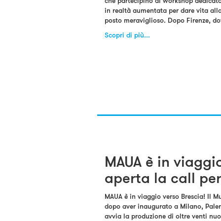
che partecipino al workshop dedicato
in realtà aumentata per dare vita alla
posto meraviglioso. Dopo Firenze, do
Scopri di più...
MAUA è in viaggio
aperta la call per
MAUA è in viaggio verso Brescia! Il 
dopo aver inaugurato a Milano, Paler
avvia la produzione di oltre venti nuov