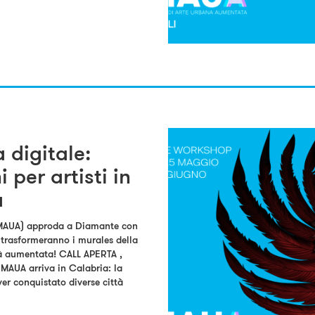
 digitale:
 per artisti in
a
(MAUA) approda a Diamante con
t trasformeranno i murales della
ltà aumentata! CALL APERTA ,
UA arriva in Calabria: la
ver conquistato diverse città
]