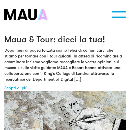
Toggl
navig
Maua & Tour: dicci la tua!
Dopo mesi di pausa forzata siamo felici di comunicarvi che
stiamo per tornare con i tour guidati! In attesa di ricominciare a
camminare insieme vogliamo raccogliere le vostre opinioni sul
museo e sulle visite guidate: MAUA e Bepart hanno attivato una
collaborazione con il King’s College di Londra, attraverso la
ricercatrice del Department of Digital […]
Scopri di più...