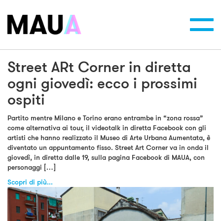
Toggl
navig
Street ARt Corner in diretta
ogni giovedì: ecco i prossimi
ospiti
Partito mentre Milano e Torino erano entrambe in “zona rossa”
come alternativa ai tour, il videotalk in diretta Facebook con gli
artisti che hanno realizzato il Museo di Arte Urbana Aumentata, è
diventato un appuntamento fisso. Street Art Corner va in onda il
giovedì, in diretta dalle 19, sulla pagina Facebook di MAUA, con
personaggi […]
Scopri di più...