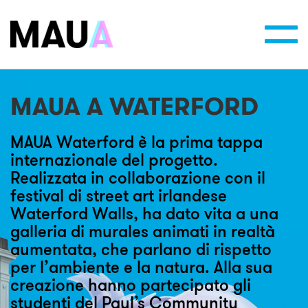
Toggl
navig
MAUA A WATERFORD
MAUA Waterford è la prima tappa
internazionale del progetto.
Realizzata in collaborazione con il
festival di street art irlandese
Waterford Walls, ha dato vita a una
galleria di murales animati in realtà
aumentata, che parlano di rispetto
per l’ambiente e la natura. Alla sua
creazione hanno partecipato gli
studenti del Paul’s Community